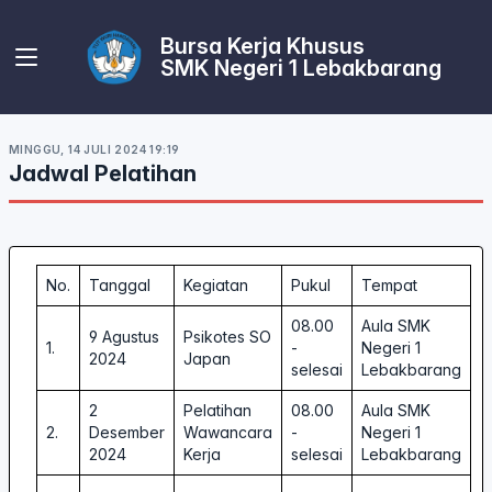
Bursa Kerja Khusus
SMK Negeri 1 Lebakbarang
MINGGU, 14 JULI 2024 19:19
Jadwal Pelatihan
No.
Tanggal
Kegiatan
Pukul
Tempat
08.00
Aula SMK
9 Agustus
Psikotes SO
1.
-
Negeri 1
2024
Japan
selesai
Lebakbarang
2
Pelatihan
08.00
Aula SMK
2.
Desember
Wawancara
-
Negeri 1
2024
Kerja
selesai
Lebakbarang